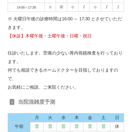
○
※
○
/
○
/
/
14:00～17:30
※ 火曜日午後の診療時間は16:00 ～ 17:30 とさせていただ
きます。
【休診】木曜午後・土曜午後・日曜・祝日
往診いたします。苦痛の少ない胃内視鏡検査を行っており
ます。
何でも相談できるホームドクターを目指しておりますの
で、
お気軽にご相談、ご来院ください。
当院混雑度予測
月
火
水
木
金
土
日
午前
普
普
普
普
普
普
休