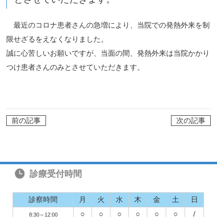
最近のコロナ患者さんの急増により、当院での発熱外来を制
限せざるをえなくなりました。
誠に心苦しいお願いですが、当面の間、発熱外来は当院かかり
つけ患者さんのみとさせていただきます。
前の記事
次の記事
診療受付時間
診察時間
月
火
水
木
金
土
日
○
○
○
○
○
○
/
8:30～12:00